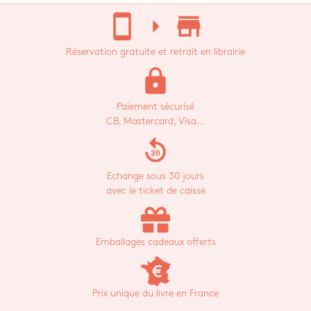
stay_current_portrait
arrow_right
store_mall_directory
Réservation gratuite et retrait en librairie
lock
Paiement sécurisé
CB, Mastercard, Visa...
replay_30
Echange sous 30 jours
avec le ticket de caisse
Emballages cadeaux offerts
Prix unique du livre en France