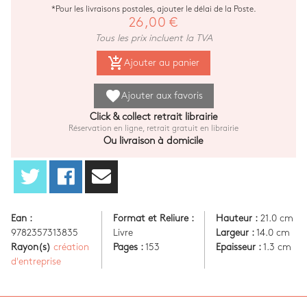
*Pour les livraisons postales, ajouter le délai de la Poste.
26,00 €
Tous les prix incluent la TVA
add_shopping_cart
Ajouter au panier
favorite
Ajouter aux favoris
Click & collect retrait librairie
Réservation en ligne, retrait gratuit en librairie
Ou livraison à domicile
Ean :
Format et Reliure :
Hauteur :
21.0 cm
9782357313835
Livre
Largeur :
14.0 cm
Rayon(s)
création
Pages :
153
Epaisseur :
1.3 cm
d'entreprise