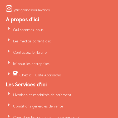
@icigrandsboulevards
A propos d'ici
arrow_right
Qui sommes-nous
arrow_right
Les médias parlent d'ici
arrow_right
Contactez le libraire
arrow_right
ici pour les entreprises
arrow_right
coffee
Chez ici : Café Apapacho
Les Services d'ici
arrow_right
Livraison et modalités de paiement
arrow_right
Conditions générales de vente
arrow_right
Conseil de lecture personnalisé par email