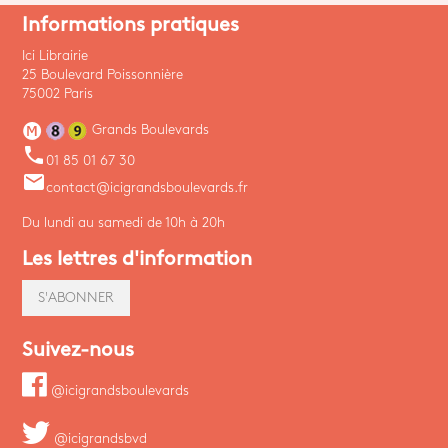
Informations pratiques
Ici Librairie
25 Boulevard Poissonnière
75002 Paris
Grands Boulevards
phone
01 85 01 67 30
email
contact@icigrandsboulevards.fr
Du lundi au samedi de 10h à 20h
Les lettres d'information
S'ABONNER
Suivez-nous
@icigrandsboulevards
@icigrandsbvd