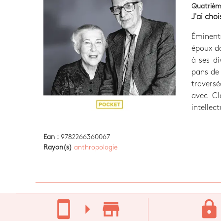
Quatrièm
J'ai choi
Éminente
époux da
à ses di
pans de 
traversé
avec Cl
intellec
Ean :
9782266360067
Rayon(s)
anthropologie
stay_current_portrait
arrow_right
store_mall_directory
lock