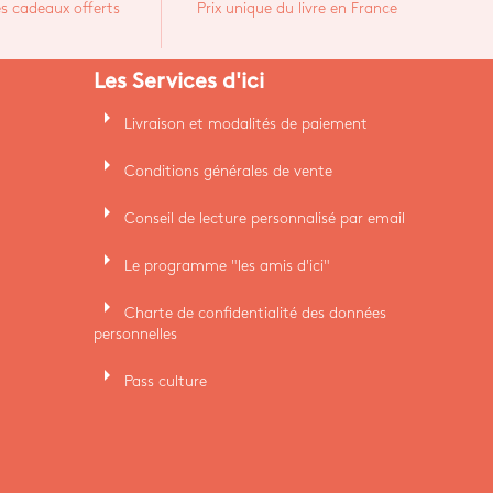
s cadeaux offerts
Prix unique du livre en France
Les Services d'ici
arrow_right
Livraison et modalités de paiement
arrow_right
Conditions générales de vente
arrow_right
Conseil de lecture personnalisé par email
arrow_right
Le programme "les amis d'ici"
arrow_right
Charte de confidentialité des données
personnelles
arrow_right
Pass culture