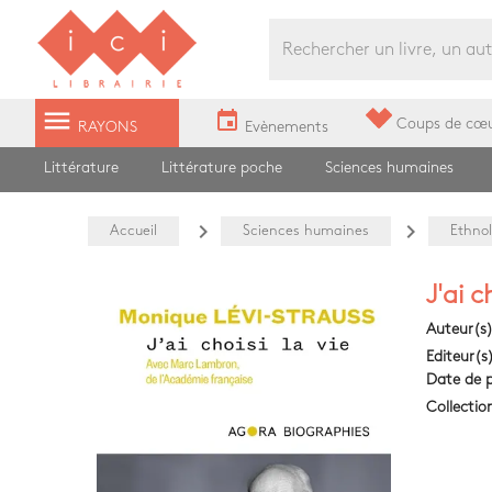
Librairie Ici Grands Boulevards
menu
event
Coups de cœ
RAYONS
Evènements
Littérature
Littérature poche
Sciences humaines
navigate_next
navigate_next
Accueil
Sciences humaines
Ethnol
J'ai c
Auteur(s
Editeur(s
Date de p
Collectio