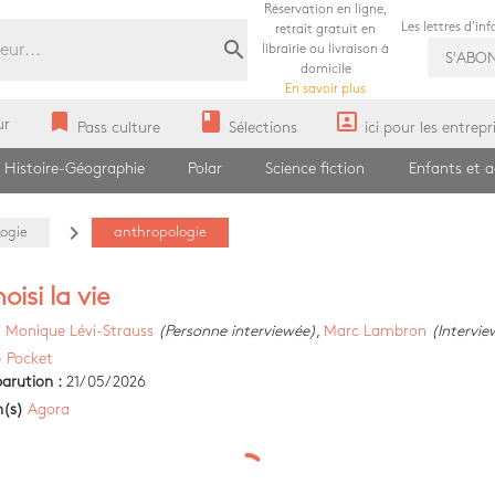
Réservation en ligne,
Les lettres d'in
retrait gratuit en
search
librairie ou livraison à
S'ABO
domicile
En savoir plus
bookmark
book
portrait
ur
Pass culture
Sélections
ici pour les entrepr
Histoire-Géographie
Polar
Science fiction
Enfants et 
navigate_next
ogie
anthropologie
hoisi la vie
)
Monique Lévi-Strauss
(Personne interviewée)
,
Marc Lambron
(Intervie
)
Pocket
arution :
21/05/2026
n(s)
Agora