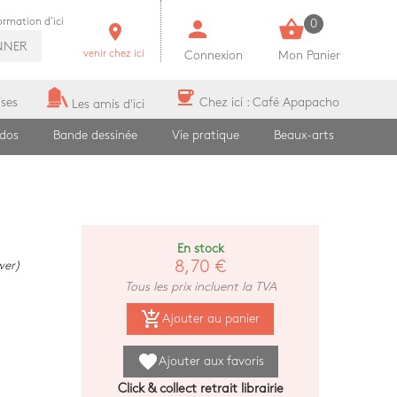
person
shopping_basket
formation d'ici
0
room
NNER
venir chez ici
Connexion
Mon Panier
coffee
ises
Chez ici : Café Apapacho
Les amis d'ici
ados
Bande dessinée
Vie pratique
Beaux-arts
En stock
8,70 €
wer)
Tous les prix incluent la TVA
add_shopping_cart
Ajouter au panier
favorite
Ajouter aux favoris
Click & collect retrait librairie