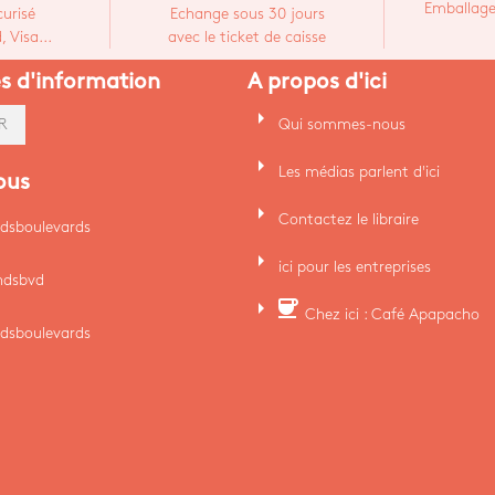
Emballage
urisé
Echange sous 30 jours
 Visa...
avec le ticket de caisse
es d'information
A propos d'ici
arrow_right
Qui sommes-nous
R
arrow_right
Les médias parlent d'ici
ous
arrow_right
Contactez le libraire
dsboulevards
arrow_right
ici pour les entreprises
ndsbvd
arrow_right
coffee
Chez ici : Café Apapacho
dsboulevards