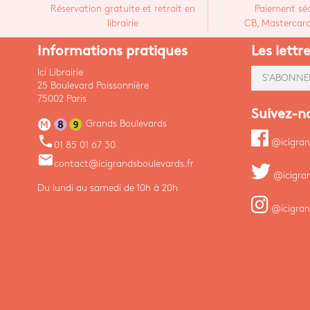
Réservation gratuite et retrait en
Paiement séc
librairie
CB, Mastercard,
Informations pratiques
Les lettr
Ici Librairie
S'ABONNE
25 Boulevard Poissonnière
75002 Paris
Suivez-n
Grands Boulevards
phone
@icigran
01 85 01 67 30
email
contact@icigrandsboulevards.fr
@icigra
Du lundi au samedi de 10h à 20h
@icigran