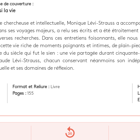
e de couverture :
si la vie
 chercheuse et intellectuelle, Monique Lévi-Strauss a accom
ns ses voyages majeurs, a relu ses écrits et a été étroitement
verses recherches. Dans ces entretiens foisonnants, elle nous 
cette vie riche de moments poignants et intimes, de plain-pie
e du siècle qui fut le sien : une vie partagée durant cinquante
aude Lévi-Strauss, chacun conservant néanmoins son indé
tuelle et ses domaines de réflexion.
Format et Reliure :
Livre
H
Pages :
155
L
E
replay_30