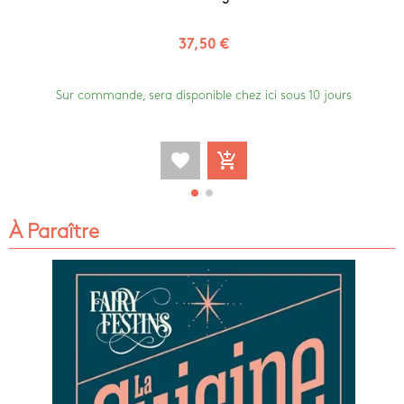
37,50 €
Sur commande, sera disponible chez ici sous 10 jours
favorite
add_shopping_cart
À Paraître