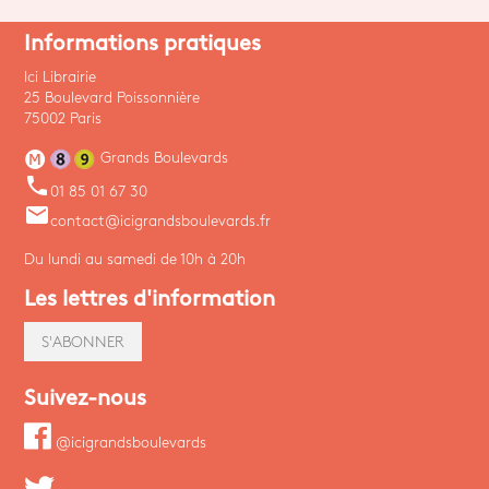
Informations pratiques
Ici Librairie
25 Boulevard Poissonnière
75002 Paris
Grands Boulevards
phone
01 85 01 67 30
email
contact@icigrandsboulevards.fr
Du lundi au samedi de 10h à 20h
Les lettres d'information
S'ABONNER
Suivez-nous
@icigrandsboulevards