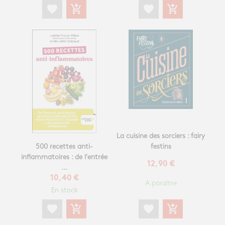
favorite
add_shopping_cart
favorite
add_shopping_cart
La cuisine des sorciers : fairy
500 recettes anti-
festins
inflammatoires : de l'entrée
12,90 €
...
10,40 €
A paraître
En stock
favorite
add_shopping_cart
favorite
add_shopping_cart