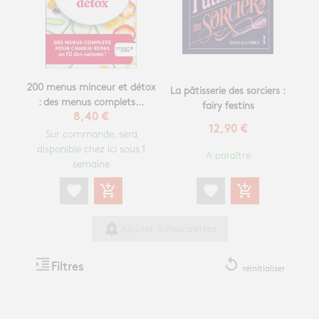
200 menus minceur et détox
La pâtisserie des sorciers :
: des menus complets...
fairy festins
8,40 €
12,90 €
Sur commande, sera
disponible chez ici sous 1
A paraître
semaine
favorite
add_shopping_cart
favorite
add_shopping_cart
add_alert
Ajouter à mes alertes
format_indent_increase
replay
Filtres
réinitialiser