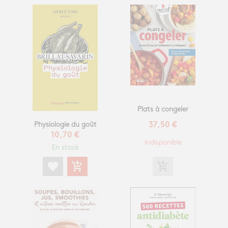
Plats à congeler
Physiologie du goût
37,50 €
10,70 €
Indisponible
En stock
favorite
add_shopping_cart
add_shopping_cart