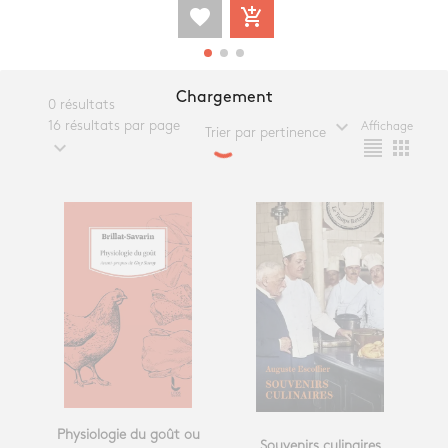
favorite
add_shopping_cart
Chargement
0 résultats
expand_more
16 résultats par page
Affichage
Trier par pertinence
expand_more
format_align_justify
apps
Physiologie du goût ou
Souvenirs culinaires