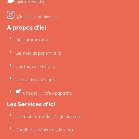
@icigrandsbvd
@icigrandsboulevards
A propos d'ici
arrow_right
Qui sommes-nous
arrow_right
Les médias parlent d'ici
arrow_right
Contactez le libraire
arrow_right
ici pour les entreprises
arrow_right
coffee
Chez ici : Café Apapacho
Les Services d'ici
arrow_right
Livraison et modalités de paiement
arrow_right
Conditions générales de vente