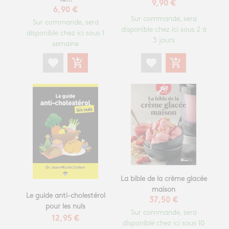
9,90 €
6,90 €
Sur commande, sera
Sur commande, sera
disponible chez ici sous 2 à
disponible chez ici sous 1
3 jours
semaine
favorite
add_shopping_cart
favorite
add_shopping_cart
La bible de la crème glacée
maison
Le guide anti-cholestérol
37,50 €
pour les nuls
Sur commande, sera
12,95 €
disponible chez ici sous 10