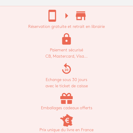
stay_current_portrait
arrow_right
store_mall_directory
Réservation gratuite et retrait en librairie
lock
Paiement sécurisé
CB, Mastercard, Visa...
replay_30
Echange sous 30 jours
avec le ticket de caisse
Emballages cadeaux offerts
Prix unique du livre en France