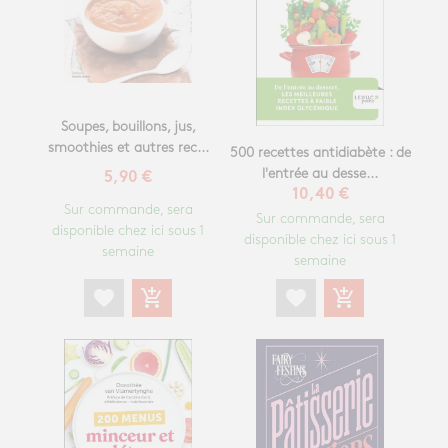
Soupes, bouillons, jus,
smoothies et autres rec...
500 recettes antidiabète : de
l'entrée au desse...
5,90 €
10,40 €
Sur commande, sera
Sur commande, sera
disponible chez ici sous 1
disponible chez ici sous 1
semaine
semaine
favorite
add_shopping_cart
favorite
add_shopping_cart