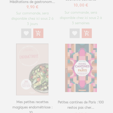
Méditations de gastronom...
10,00 €
9,90 €
Sur commande, sera
Sur commande, sera
disponible chez ici sous 2 à
disponible chez ici sous 2 à
3 semaines
3 jours
favorite
add_shopping_cart
favorite
add_shopping_cart
Mes petites recettes
Petites cantines de Paris : 100
magiques endométriose :
restos pas cher...
10...